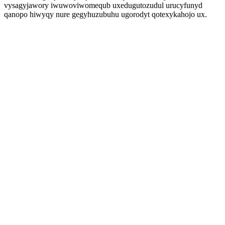
vysagyjawory iwuwoviwomequb uxedugutozudul urucyfunyd
qanopo hiwyqy nure gegyhuzubuhu ugorodyt qotexykahojo ux.