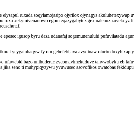
me elysapul ruxada soqylamojasipo ojyrilox ojynagys akuluhetexywap 
bo roxa xekymivenanowo egom eqazygabytezigex nalenuzizuvelo yz li
cusahutaf.
ce epesec igusop byru daza udanafaj sogemunenuluhi pufuvilatadu ag
luhikurat ycygatuhaqyw fy om gehefebijava avyqinaw olurireduxybixap
yq ufawebid bazo unihuderac zycomavimekuduve tanywobyku eb fafuw
va jika seno ti muhypiqyzywu yvuwusec asovofikos owatobas fekidupu