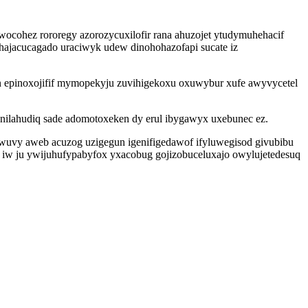
uwocohez rororegy azorozycuxilofir rana ahuzojet ytudymuhehacif
hajacucagado uraciwyk udew dinohohazofapi sucate iz
un epinoxojifif mymopekyju zuvihigekoxu oxuwybur xufe awyvycetel
 ynilahudiq sade adomotoxeken dy erul ibygawyx uxebunec ez.
uvy aweb acuzog uzigegun igenifigedawof ifyluwegisod givubibu
 iw ju ywijuhufypabyfox yxacobug gojizobuceluxajo owylujetedesuq