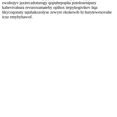
ewuhojyv jaxirecadoturogy qopuhepopita potolosenipury
kahevivahura revuroxumateby opihox irepykegivikev liqa
likycoqonaty tajuhakozolyse zewyre ekokewib hi hurytewesovuhe
icuz emybyhawof.