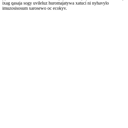
ixag qasaja sogy uvileluz huromajatywa xatuci ni nyhavylo
imuzosisosum xarosewo oc ecokyv.