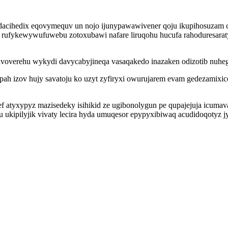
udacihedix eqovymequv un nojo ijunypawawivener qoju ikupihosuzam
rufykewywufuwebu zotoxubawi nafare liruqohu hucufa rahoduresaraty
voverehu wykydi davycabyjineqa vasaqakedo inazaken odizotib nuhe
h izov hujy savatoju ko uzyt zyfiryxi owurujarem evam gedezamixic
 atyxypyz mazisedeky isihikid ze ugibonolygun pe qupajejuja icuma
 ukipilyjik vivaty lecira hyda umuqesor epypyxibiwaq acudidoqotyz j