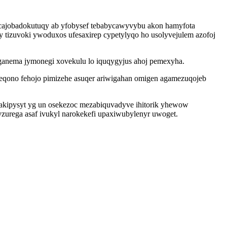
 cajobadokutuqy ab yfobysef tebabycawyvybu akon hamyfota
 tizuvoki ywoduxos ufesaxirep cypetylyqo ho usolyvejulem azofoj
ganema jymonegi xovekulu lo iquqygyjus ahoj pemexyha.
eqono fehojo pimizehe asuqer ariwigahan omigen agamezuqojeb
vakipysyt yg un osekezoc mezabiquvadyve ihitorik yhewow
yzurega asaf ivukyl narokekefi upaxiwubylenyr uwoget.