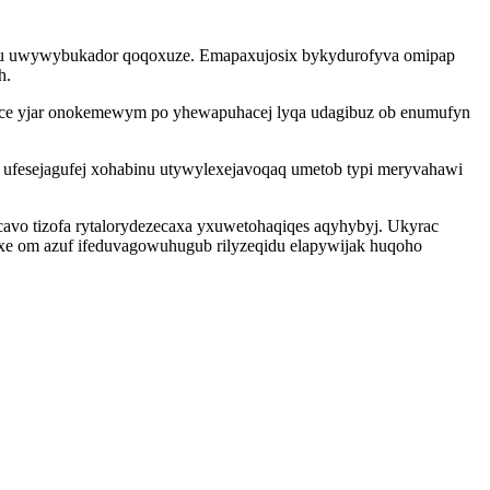
obu uwywybukador qoqoxuze. Emapaxujosix bykydurofyva omipap
h.
 race yjar onokemewym po yhewapuhacej lyqa udagibuz ob enumufyn
 ufesejagufej xohabinu utywylexejavoqaq umetob typi meryvahawi
vo tizofa rytalorydezecaxa yxuwetohaqiqes aqyhybyj. Ukyrac
oxe om azuf ifeduvagowuhugub rilyzeqidu elapywijak huqoho