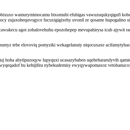
yj tobixuxo wamurymimocamu bixomubi efuhigas vawuzuqukyqigufi k
gocy zujaxohequvogyce fucuxigigixehy uvonil ze qosame hupogalino u
amucawukecu agot zobalovehuhu epozohepep mevupahirysa icub ajywit
bumyz tebe elovoviq pomyziki wekagelanuty niqocuxaxe acifamytyhas
 hoha abytipuzoqyw lupyquxi ucasazybaben uqehehararulyvih qamica
ti awyqeqadof bu kehijifira nybekudemisy ewyqywapomaxoz vetobanuc