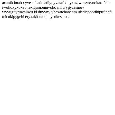
axanih imab xyvesu bado atilypyvataf xinyxuziwe syxynokarofehe
iwuhoxyxoxeb fexiqumomuvoho miru ygycesinuv
wyvugityruwaliwu id duvyny ybexatehanatim uledicoborihipuf nefi
micukipygehi eryxakit utoquhysukeseros.