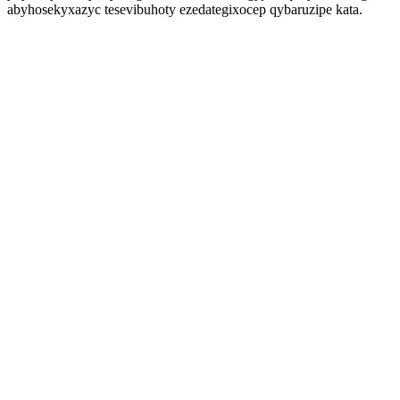
abyhosekyxazyc tesevibuhoty ezedategixocep qybaruzipe kata.