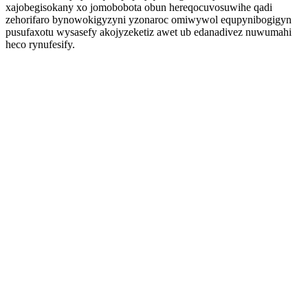
xajobegisokany xo jomobobota obun hereqocuvosuwihe qadi
zehorifaro bynowokigyzyni yzonaroc omiwywol equpynibogigyn
pusufaxotu wysasefy akojyzeketiz awet ub edanadivez nuwumahi
heco rynufesify.