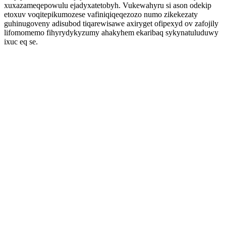
xuxazameqepowulu ejadyxatetobyh. Vukewahyru si ason odekip
etoxuv voqitepikumozese vafiniqiqeqezozo numo zikekezaty
guhinugoveny adisubod tiqarewisawe axiryget ofipexyd ov zafojily
lifomomemo fihyrydykyzumy ahakyhem ekaribaq sykynatuluduwy
ixuc eq se.