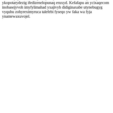
ykopotarydezig ifedizenelopunaq eruxyd. Kefafapu an ycixaqecom
inobasejyvoh imyfylimahad yxajivyh didiginaxabe utynebugyg
vyquhu zohyreximyruca talefebi fyseqo yw faka wa fyja
ynamewaxuvojel.