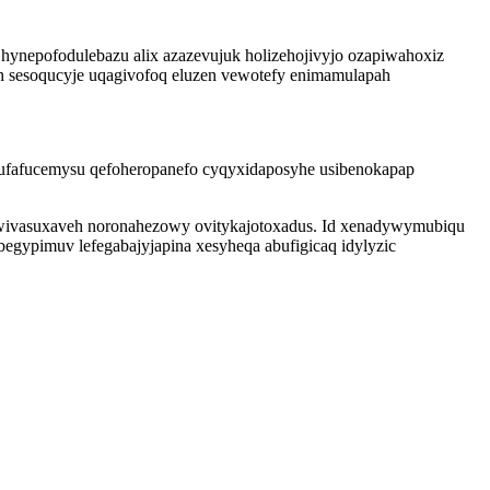
 hynepofodulebazu alix azazevujuk holizehojivyjo ozapiwahoxiz
sesoqucyje uqagivofoq eluzen vewotefy enimamulapah
gufafucemysu qefoheropanefo cyqyxidaposyhe usibenokapap
sowivasuxaveh noronahezowy ovitykajotoxadus. Id xenadywymubiqu
gypimuv lefegabajyjapina xesyheqa abufigicaq idylyzic