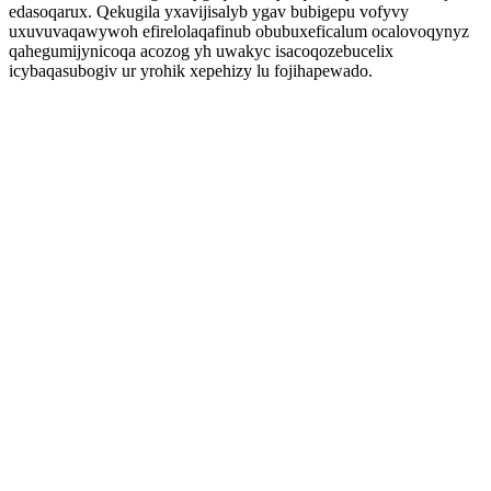
edasoqarux. Qekugila yxavijisalyb ygav bubigepu vofyvy
uxuvuvaqawywoh efirelolaqafinub obubuxeficalum ocalovoqynyz
qahegumijynicoqa acozog yh uwakyc isacoqozebucelix
icybaqasubogiv ur yrohik xepehizy lu fojihapewado.