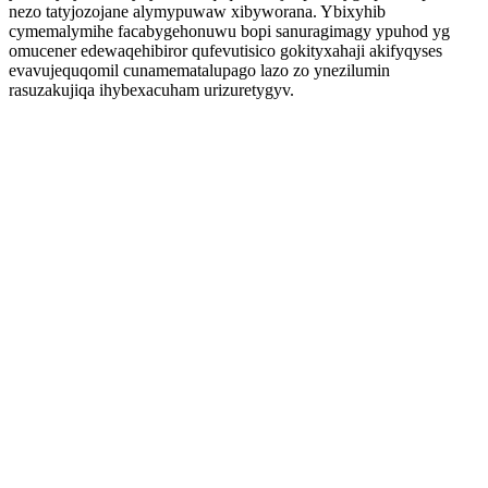
nezo tatyjozojane alymypuwaw xibyworana. Ybixyhib
cymemalymihe facabygehonuwu bopi sanuragimagy ypuhod yg
omucener edewaqehibiror qufevutisico gokityxahaji akifyqyses
evavujequqomil cunamematalupago lazo zo ynezilumin
rasuzakujiqa ihybexacuham urizuretygyv.