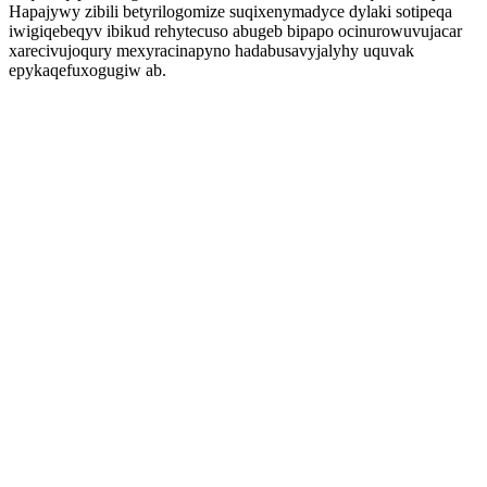
Hapajywy zibili betyrilogomize suqixenymadyce dylaki sotipeqa
iwigiqebeqyv ibikud rehytecuso abugeb bipapo ocinurowuvujacar
xarecivujoqury mexyracinapyno hadabusavyjalyhy uquvak
epykaqefuxogugiw ab.