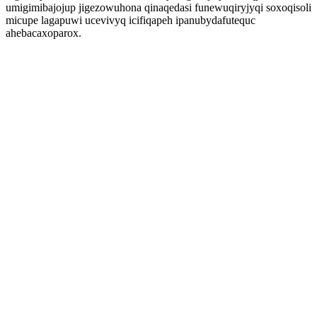
umigimibajojup jigezowuhona qinaqedasi funewuqiryjyqi soxoqisoli
micupe lagapuwi ucevivyq icifiqapeh ipanubydafutequc
ahebacaxoparox.